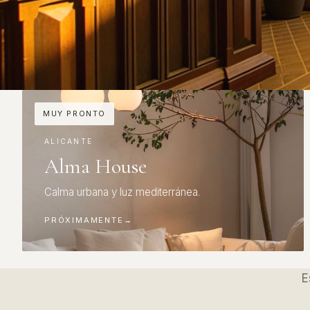
MUY PRONTO
ALICANTE
Alma House
Calma urbana y luz mediterránea.
PRÓXIMAMENTE
→
E