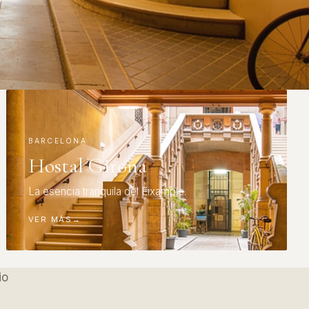
BARCELONA
Hostal Girona
La esencia tranquila del Eixample.
VER MÁS
→
io