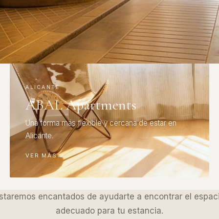
ALICANTE
ABAL Apartments
Una forma más flexible y cercana de estar en
Alicante.
VER MÁS
→
staremos encantados de ayudarte a encontrar el espac
adecuado para tu estancia.